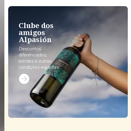
Clube dos
amigos
Alpasión
Descontos
diferenciados,
brindes e outras
condições especiais