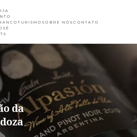
OJA
INTO
RANCO
TURISMO
SOBRE NÓS
CONTATO
OSÉ
ITS
ão da
ndoza