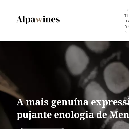
L
T
B
R
K
A mais genuína express
pujante enologia de Me